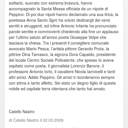
solitario, suonato con estrema bravura, hanno
accompagnato la Santa Messa officiata da un nipote di
Peppino. Di poi due nipoti hanno declamato una sua lirica, la
poetessa Anna Santo Sgrò ha voluto dedicargli dei versi
sentiti e struggenti, ed infine Antonio Infante ha pronunciato
parole sentite e commoventi chiedendo alla fine un applauso
per l’ultimo saluto all’amico poeta Giuseppe Volpe che
lasciava la chiesa. Tra i presenti il consigliere comunale
avvocato Mario Pesca, l’artista pittore Gerardo Prota, la
pittrice Dina Tamasco, la signora Dora Capaldo, presidente
del locale Centro Sociale Polivalente, che spesso lo aveva
ospitato come poeta, il giornalista Lorenzo Barone, il
professore Antonio Iorio, il cavaliere Nicola Iannicelli e tanti
altri amici. Addio Peppino. Gli amici ti ricorderanno sempre
con stima e tanto affetto. Sei stato un degno figlio di questa
nobile ed ospitale terra cilentana che tanto hai amato.
Catello Nastro
di Catello Nastro il 02.03.2009