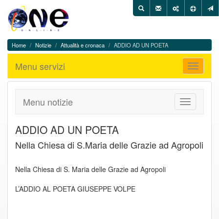
One
Utilità
Cerca
in
On
One
Line
On
-
Line
Menu
Home
Notizie
Attualità e cronaca
ADDIO AD UN POETA
Notizie
di
Menu
e
navigazione
Menu servizi
servizi
Apri
ultime
menu
novità
Menu notizie
Apri
menu
notizie
ADDIO AD UN POETA
Nella Chiesa di S.Maria delle Grazie ad Agropoli
Nella Chiesa di S. Maria delle Grazie ad Agropoli
L’ADDIO AL POETA GIUSEPPE VOLPE