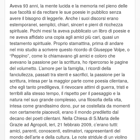
Aveva 93 anni, la mente lucida e la memoria nel pieno delle
sue facoltà si da recitare le sue poesie in pubblico senza
avere il bisogno di leggerle. Anche i suoi discorsi erano
estemporanei, semplici, chiari, sinceri e pieni di ricchezza
spirituale. Pochi mesi fa aveva pubblicato un libro di poesie e
ne aveva affidato una copia agli amici più cari, quasi un
testamento spirituale. Proprio stamattina, prima di andare
nel mio studio a scrivere questo ricordo di Giuseppe Volpe, o
“Peppino”, come lo chiamavano gli amici e coloro che
avevano la passione per la scrittura, ho ripercorso le pagine
del volumetto. L’amore per la famiglia, i ricordi della
fanciullezza, passati tra stenti e sacrifici, la passione per la
scrittura, intesa per la maggior parte come poesia cilentana,
che egli tanto prediligeva, il rievocare attimi di guerra, tristi e
terribili alla stesso tempo, il rispetto per il paesaggio e la
natura nel suo grande complesso, una filosofia della vita,
intesa come grandissimo dono, pur se costellata da momenti
non certamente piacevoli, erano il mondo prediletto dal
decano dei poeti cilentani. Nella Chiesa di S.Maria delle
Grazie ad Agropoli, ieri, 21 febbraio 2009, c’erano tutti:
amici, parenti, conoscenti, estimatori, rappresentanti del
mondo dell’arte e della cultura. Le note stridule di un violino