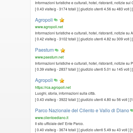
Informazioni turistiche e culturali, hotel, ristoranti, notizie sul
[ 0.43 visite/g - 3174 totali ] [ giudizio utenti 4.56 su 483 voti 
Agropoli
www.agropoli.net
Informazioni turistiche e culturali, hotel, ristoranti, notizie su
[ 0.42 visite/g - 3102 totali ] [ giudizio utenti 4.82 su 309 voti 
Paestum
www.paestum.net
Informazioni turistiche e culturali, hotel, ristoranti, notizie s
[ 0.39 visite/g - 2837 totali ] [ giudizio utenti 5.01 su 145 voti 
Agropoli
https://rca.agropoli.net
Luoghi, storia, informazioni sulla città.
[ 0.43 visite/g - 3922 totali ] [ giudizio utenti 4.80 su 56 voti ]
Parco Nazionale del Cilento e Vallo di Diano
www.cilentoediano.it
Il sito ufficiale dell' Ente Parco.
[ 0.40 visite/g - 3674 totali ] [ giudizio utenti 5.49 su 43 voti ]