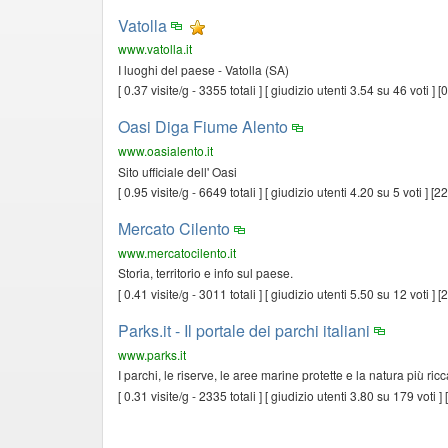
Vatolla
www.vatolla.it
I luoghi del paese - Vatolla (SA)
[ 0.37 visite/g - 3355 totali ] [ giudizio utenti 3.54 su 46 voti ]
Oasi Diga Fiume Alento
www.oasialento.it
Sito ufficiale dell' Oasi
[ 0.95 visite/g - 6649 totali ] [ giudizio utenti 4.20 su 5 voti ] [
Mercato Cilento
www.mercatocilento.it
Storia, territorio e info sul paese.
[ 0.41 visite/g - 3011 totali ] [ giudizio utenti 5.50 su 12 voti ]
Parks.it - Il portale dei parchi italiani
www.parks.it
I parchi, le riserve, le aree marine protette e la natura più ricca
[ 0.31 visite/g - 2335 totali ] [ giudizio utenti 3.80 su 179 voti 