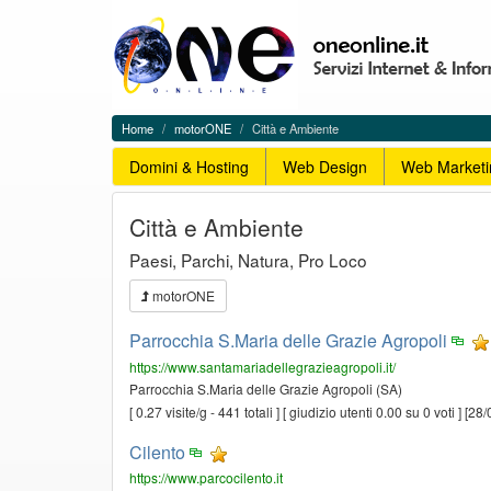
Cerca
One
in
On
One
Line
On
-
Line
motorONE,
Menu
Home
motorONE
Città e Ambiente
WEB
di
Menu
Directory
navigazione
Domini & Hosting
Web Design
Web Marketi
servizi
del
Cilento
Città e Ambiente
Paesi, Parchi, Natura, Pro Loco
motorONE
Parrocchia S.Maria delle Grazie Agropoli
https://www.santamariadellegrazieagropoli.it/
Parrocchia S.Maria delle Grazie Agropoli (SA)
[ 0.27 visite/g - 441 totali ] [ giudizio utenti 0.00 su 0 voti ] [2
Cilento
https://www.parcocilento.it