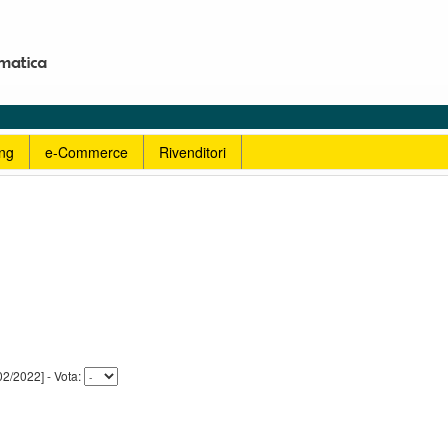
ng
e-Commerce
Rivenditori
8/02/2022] - Vota: