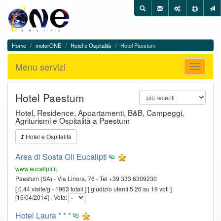
One
Utilità
Cerca
in
On
One
Line
On
-
Line
Menu
Home
motorONE
Hotel e Ospitalità
Hotel Paestum
motorONE,
di
Menu
WEB
navigazione
Menu servizi
servizi
Apri
Directory
menu
del
Cilento
Hotel Paestum
Hotel, Residence, Appartamenti, B&B, Campeggi,
Agriturismi e Ospitalità a Paestum
Hotel e Ospitalità
Area di Sosta Gli Eucalipti
www.eucalipti.it
Paestum (SA) - Via Linora, 76 - Tel +39 333 6309230
[ 0.44 visite/g - 1963 totali ] [ giudizio utenti 5.26 su 19 voti ]
[16/04/2014] - Vota:
Hotel Laura * * *