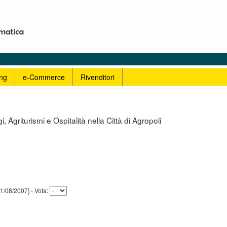
ng
e-Commerce
Rivenditori
griturismi e Ospitalità nella Città di Agropoli
 [11/08/2007] - Vota: