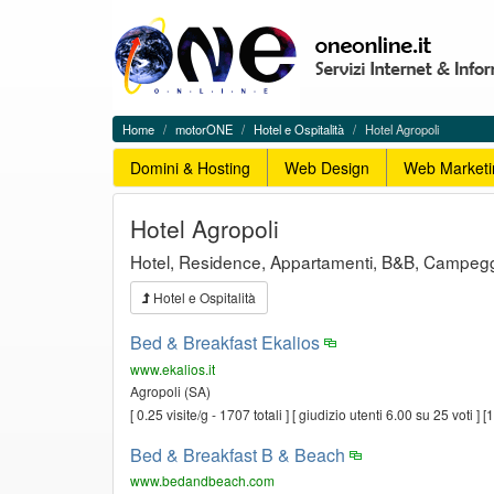
Cerca
One
in
On
One
Line
On
-
Line
motorONE,
Menu
Home
motorONE
Hotel e Ospitalità
Hotel Agropoli
WEB
di
Menu
Directory
navigazione
Domini & Hosting
Web Design
Web Marketi
servizi
del
Cilento
Hotel Agropoli
Hotel, Residence, Appartamenti, B&B, Campeggi, A
Hotel e Ospitalità
Bed & Breakfast Ekalios
www.ekalios.it
Agropoli (SA)
[ 0.25 visite/g - 1707 totali ] [ giudizio utenti 6.00 su 25 voti ]
Bed & Breakfast B & Beach
www.bedandbeach.com