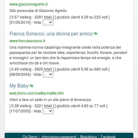
www.giacomoagrello.it
Sito personale di Giacomo Agrello
[ 0.57 visite/g - 3391 totali ] [ giudizio utenti 4.29 su 222 voti ]
[31/05/2010] - Vota:
Franca Soracco: una donna per amico
www.francasoracco.it
Una mamma-nonna-casalinga-insegnante crede nella potenza del
passaparola per far cicolare idee, esperienze, trucchi, trovare, pensieri
e immagini: un tam-tam che fa risparmiare tempo ed energie, e che
arricchisce chi dà e chi riceve.
[ 0.49 visite/g - 3926 totali ] [ giudizio utenti 5.06 su 660 voti ]
[08/09/2004] - Vota:
My Baby
web.ticino.com/mattia/mattia.htm
Vieni a fare un salto in un sito pieno di tenerezza.
[ 0.38 visite/g - 3221 totali ] [ giudizio utenti 4.83 su 77 voti ]
[17/07/2003] - Vota:
Chi Siamo
Informazioni pagamenti
Modulistica
Facebook