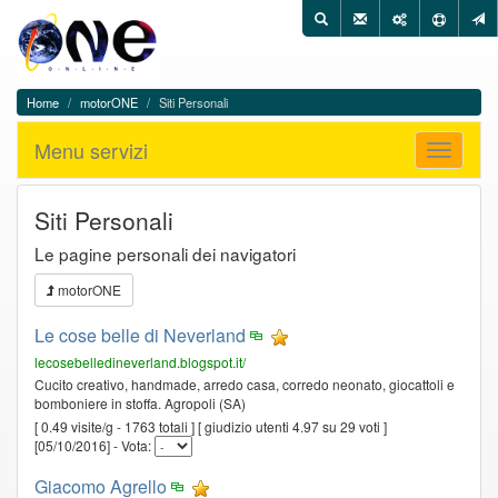
One
Utilità
Cerca
in
On
One
Line
On
-
Line
Menu
Home
motorONE
Siti Personali
motorONE,
di
Menu
WEB
navigazione
Menu servizi
servizi
Apri
Directory
menu
del
Cilento
Siti Personali
Le pagine personali dei navigatori
motorONE
Le cose belle di Neverland
lecosebelledineverland.blogspot.it/
Cucito creativo, handmade, arredo casa, corredo neonato, giocattoli e
bomboniere in stoffa. Agropoli (SA)
[ 0.49 visite/g - 1763 totali ] [ giudizio utenti 4.97 su 29 voti ]
[05/10/2016] - Vota:
Giacomo Agrello